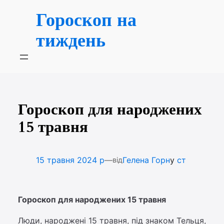
Перейти
Гороскоп на
до
вмісту
тиждень
Гороскоп для народжених
15 травня
—
15 травня 2024 р
Гелена Горн
у
ст
від
Гороскоп для народжених 15 травня
Люди, народжені 15 травня, під знаком Тельця,