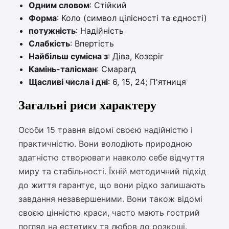
Одним словом
: Стійкий
Форма
: Коло (символ цілісності та єдності)
потужність
: Надійність
Слабкість
: Впертість
Найбільш сумісна з
: Діва, Козеріг
Камінь-талісман
: Смарагд
Щасливі числа і дні
: 6, 15, 24; П'ятниця
Загальні риси характеру
Особи 15 травня відомі своєю надійністю і
практичністю. Вони володіють природною
здатністю створювати навколо себе відчуття
миру та стабільності. Їхній методичний підхід
до життя гарантує, що вони рідко залишають
завдання незавершеними. Вони також відомі
своєю цінністю краси, часто мають гострий
погляд на естетику та любов до розкоші.