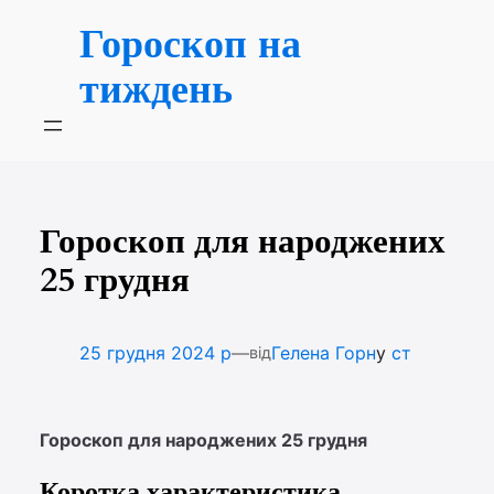
Перейти
Гороскоп на
до
вмісту
тиждень
Гороскоп для народжених
25 грудня
—
25 грудня 2024 р
Гелена Горн
у
ст
від
Гороскоп для народжених 25 грудня
Коротка характеристика