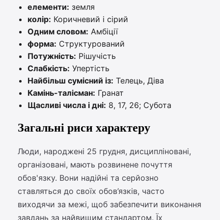
елементи:
земля
колір:
Коричневий і сірий
Одним словом:
Амбіції
форма:
Структурований
Потужність:
Рішучість
Слабкість:
Упертість
Найбільш сумісний із:
Телець, Діва
Камінь-талісман:
Гранат
Щасливі числа і дні:
8, 17, 26; Субота
Загальні риси характеру
Люди, народжені 25 грудня, дисципліновані,
організовані, мають розвинене почуття
обов'язку. Вони надійні та серйозно
ставляться до своїх обов’язків, часто
виходячи за межі, щоб забезпечити виконання
завдань за найвищим стандартом. Їх