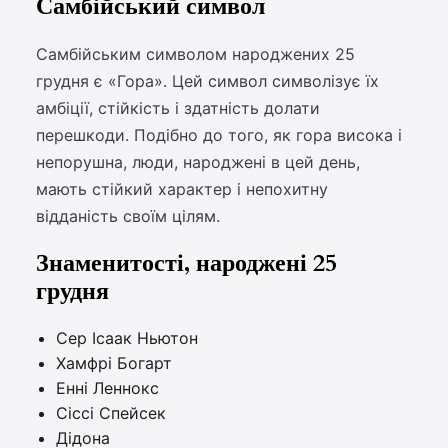
Самбійський символ
Самбійським символом народжених 25
грудня є «Гора». Цей символ символізує їх
амбіції, стійкість і здатність долати
перешкоди. Подібно до того, як гора висока і
непорушна, люди, народжені в цей день,
мають стійкий характер і непохитну
відданість своїм цілям.
Знаменитості, народжені 25
грудня
Сер Ісаак Ньютон
Хамфрі Богарт
Енні Леннокс
Сіссі Спейсек
Дідона