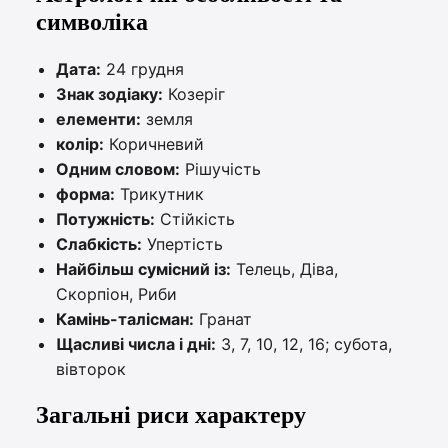
символіка
Дата:
24 грудня
Знак зодіаку:
Козеріг
елементи:
земля
колір:
Коричневий
Одним словом:
Рішучість
форма:
Трикутник
Потужність:
Стійкість
Слабкість:
Упертість
Найбільш сумісний із:
Телець, Діва,
Скорпіон, Риби
Камінь-талісман:
Гранат
Щасливі числа і дні:
3, 7, 10, 12, 16; субота,
вівторок
Загальні риси характеру