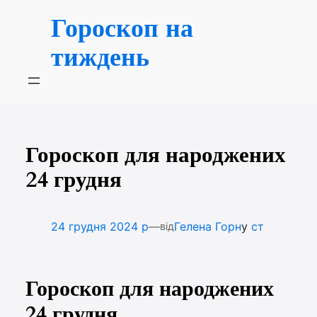
Перейти
Гороскоп на
до
вмісту
тиждень
Гороскоп для народжених
24 грудня
—
24 грудня 2024 р
Гелена Горн
у
ст
від
Гороскоп для народжених
24 грудня