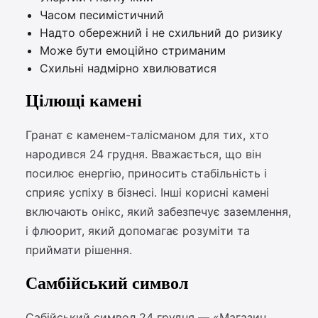
Часом песимістичний
Надто обережний і не схильний до ризику
Може бути емоційно стриманим
Схильні надмірно хвилюватися
Цілющі камені
Гранат є каменем-талісманом для тих, хто
народився 24 грудня. Вважається, що він
посилює енергію, приносить стабільність і
сприяє успіху в бізнесі. Інші корисні камені
включають онікс, який забезпечує заземлення,
і флюорит, який допомагає розуміти та
приймати рішення.
Самбійський символ
Сабійський символ 24 грудня — «Магазин,