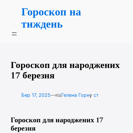
Перейти
Гороскоп на
до
вмісту
тиждень
Гороскоп для народжених
17 березня
—
Бер 17, 2025
Гелена Горн
у
ст
від
Гороскоп для народжених 17
березня