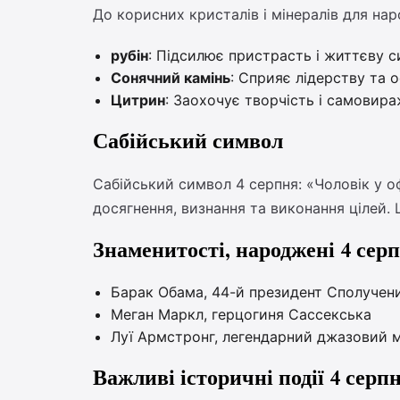
До корисних кристалів і мінералів для на
рубін
: Підсилює пристрасть і життєву с
Сонячний камінь
: Сприяє лідерству та о
Цитрин
: Заохочує творчість і самовир
Сабійський символ
Сабійський символ 4 серпня: «Чоловік у оф
досягнення, визнання та виконання цілей. 
Знаменитості, народжені 4 сер
Барак Обама, 44-й президент Сполучен
Меган Маркл, герцогиня Сассекська
Луї Армстронг, легендарний джазовий 
Важливі історичні події 4 серп