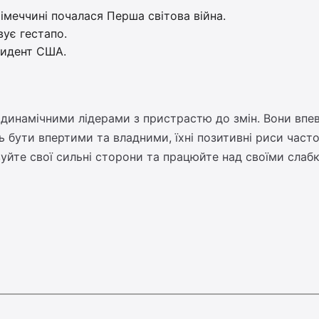
Німеччині почалася Перша світова війна.
вує гестапо.
зидент США.
динамічними лідерами з пристрастю до змін. Вони впевне
 бути впертими та владними, їхні позитивні риси част
те свої сильні сторони та працюйте над своїми слабки