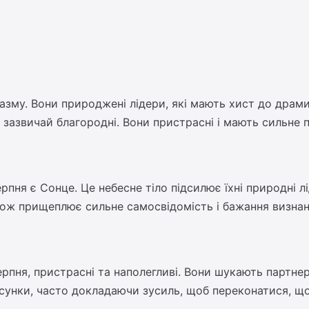
іазму. Вони природжені лідери, які мають хист до драми
ри зазвичай благородні. Вони пристрасні і мають сильне
я є Сонце. Це небесне тіло підсилює їхні природні лід
ож прищеплює сильне самосвідомість і бажання визнанн
пня, пристрасні та наполегливі. Вони шукають партнерів
сунки, часто докладаючи зусиль, щоб переконатися, що 