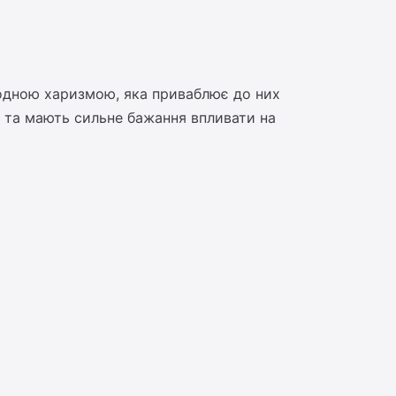
родною харизмою, яка приваблює до них
чі та мають сильне бажання впливати на