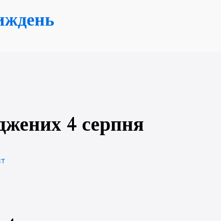
иждень
джених 4 серпня
ст