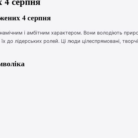
 4 серпня
жених 4 серпня
динамічним і амбітним характером. Вони володіють при
є їх до лідерських ролей. Ці люди цілеспрямовані, твор
мволіка