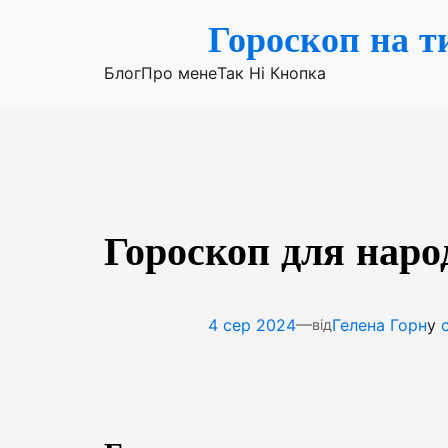
Перейти
Гороскоп на т
до
вмісту
Блог
Про мене
Так Ні Кнопка
Гороскоп для наро
—
4 сер 2024
Гелена Горн
у
від