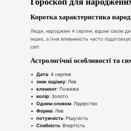
Гороскоп для народжених
Коротка характеристика народ
Люди, народжені 4 серпня, відомі своїм 
інших, а їхня впевненість часто підштовху
світ.
Астрологічні особливості та си
Дата
: 4 серпня
знак зодіаку
: Лев
елемент
: Пожежа
колір
: Золото
Одним словом
: Лідерство
Форма
: Лев
потужність
: Рішучість
Слабкість
: Впертість