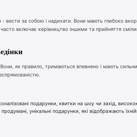
- вести за собою і надихати. Вони мають глибоко вкор
 часто включає керівництво іншими та прийняття смілив
ведінки
 Вони, як правило, тримаються впевнено і мають сильний
леспрямованістю.
соналізовані подарунки, квитки на шоу чи захід, високо
 продумані, унікальні подарунки, які відображають їхній