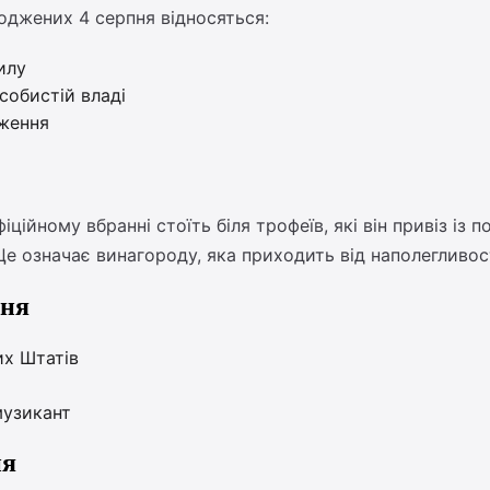
роджених 4 серпня відносяться:
илу
собистій владі
аження
іційному вбранні стоїть біля трофеїв, які він привіз із
Це означає винагороду, яка приходить від наполегливос
пня
их Штатів
музикант
ня