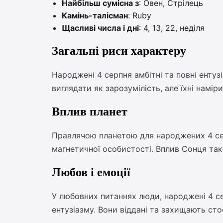
Найбільш сумісна з
: Овен, Стрілець
Камінь-талісман
: Ruby
Щасливі числа і дні
: 4, 13, 22, неділя
Загальні риси характеру
Народжені 4 серпня амбітні та повні ентуз
виглядати як зарозумілість, але їхні намі
Вплив планет
Правлячою планетою для народжених 4 серпн
магнетичної особистості. Вплив Сонця так
Любов і емоції
У любовних питаннях люди, народжені 4 сер
ентузіазму. Вони віддані та захищають сто