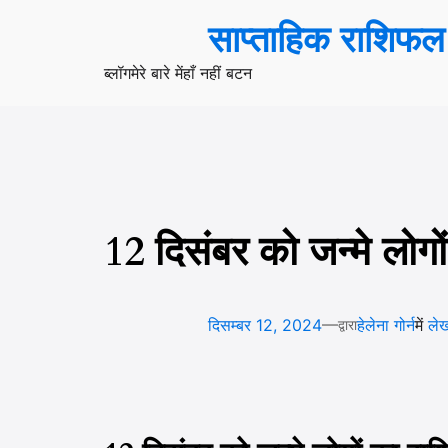
सामग्री
साप्ताहिक राशिफल
पर
जाएं
ब्लॉग
मेरे बारे में
हाँ नहीं बटन
12 दिसंबर को जन्मे लोग
—
दिसम्बर 12, 2024
हेलेना गोर्न
में
ले
द्वारा