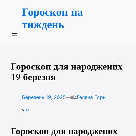
Перейти
Гороскоп на
до
вмісту
тиждень
Гороскоп для народжених
19 березня
—
Березень 19, 2025
Гелена Горн
від
у
ст
Гороскоп для народжених