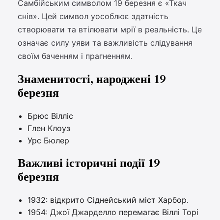
Самбійським символом 19 березня є «Ткач
снів». Цей символ уособлює здатність
створювати та втілювати мрії в реальність. Це
означає силу уяви та важливість слідування
своїм баченням і прагненням.
Знаменитості, народжені 19
березня
Брюс Вілліс
Глен Клоуз
Урс Бюлер
Важливі історичні події 19
березня
1932: відкрито Сіднейський міст Харбор.
1954: Джої Джарделло перемагає Віллі Торі