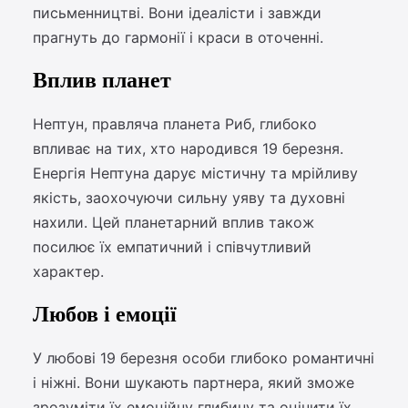
письменництві. Вони ідеалісти і завжди
прагнуть до гармонії і краси в оточенні.
Вплив планет
Нептун, правляча планета Риб, глибоко
впливає на тих, хто народився 19 березня.
Енергія Нептуна дарує містичну та мрійливу
якість, заохочуючи сильну уяву та духовні
нахили. Цей планетарний вплив також
посилює їх емпатичний і співчутливий
характер.
Любов і емоції
У любові 19 березня особи глибоко романтичні
і ніжні. Вони шукають партнера, який зможе
зрозуміти їх емоційну глибину та оцінити їх