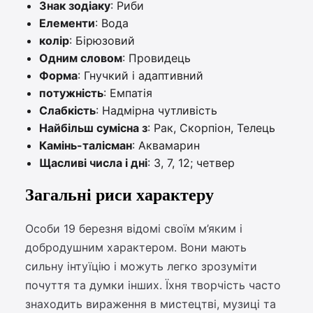
Знак зодіаку
: Риби
Елементи
: Вода
колір
: Бірюзовий
Одним словом
: Провидець
Форма
: Гнучкий і адаптивний
потужність
: Емпатія
Слабкість
: Надмірна чутливість
Найбільш сумісна з
: Рак, Скорпіон, Телець
Камінь-талісман
: Аквамарин
Щасливі числа і дні
: 3, 7, 12; четвер
Загальні риси характеру
Особи 19 березня відомі своїм м’яким і
добродушним характером. Вони мають
сильну інтуїцію і можуть легко зрозуміти
почуття та думки інших. Їхня творчість часто
знаходить вираження в мистецтві, музиці та