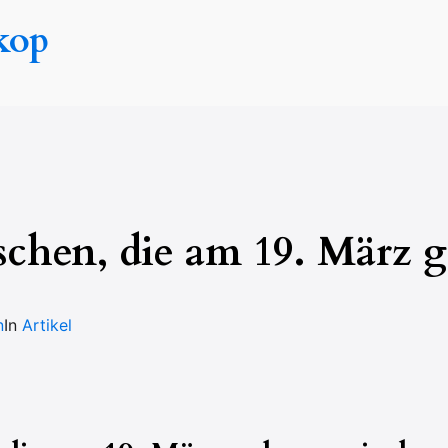
kop
chen, die am 19. März g
n
In
Artikel