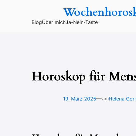
Zum
Wochenhoros
Inhalt
springen
Blog
Über mich
Ja-Nein-Taste
Horoskop für Mens
—
19. März 2025
Helena Gor
von