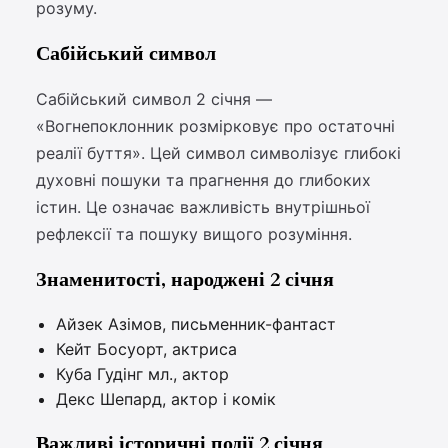
розуму.
Сабійський символ
Сабійський символ 2 січня —
«Вогнепоклонник розмірковує про остаточні
реалії буття». Цей символ символізує глибокі
духовні пошуки та прагнення до глибоких
істин. Це означає важливість внутрішньої
рефлексії та пошуку вищого розуміння.
Знаменитості, народжені 2 січня
Айзек Азімов, письменник-фантаст
Кейт Босуорт, актриса
Куба Гудінг мл., актор
Декс Шепард, актор і комік
Важливі історичні події 2 січня