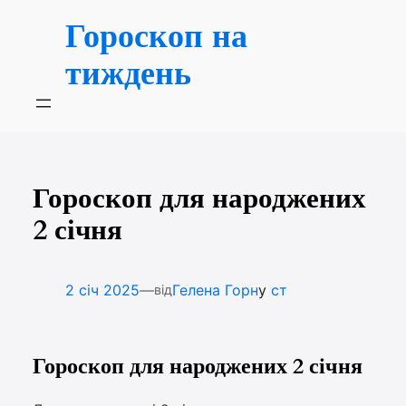
Перейти
Гороскоп на
до
вмісту
тиждень
Гороскоп для народжених
2 січня
—
2 січ 2025
Гелена Горн
у
ст
від
Гороскоп для народжених 2 січня