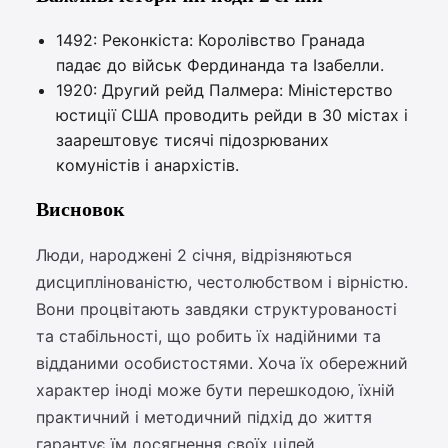
1492: Реконкіста: Королівство Гранада
падає до військ Фердинанда та Ізабелли.
1920: Другий рейд Палмера: Міністерство
юстиції США проводить рейди в 30 містах і
заарештовує тисячі підозрюваних
комуністів і анархістів.
Висновок
Люди, народжені 2 січня, відрізняються
дисциплінованістю, честолюбством і вірністю.
Вони процвітають завдяки структурованості
та стабільності, що робить їх надійними та
відданими особистостями. Хоча їх обережний
характер іноді може бути перешкодою, їхній
практичний і методичний підхід до життя
гарантує їм досягнення своїх цілей.