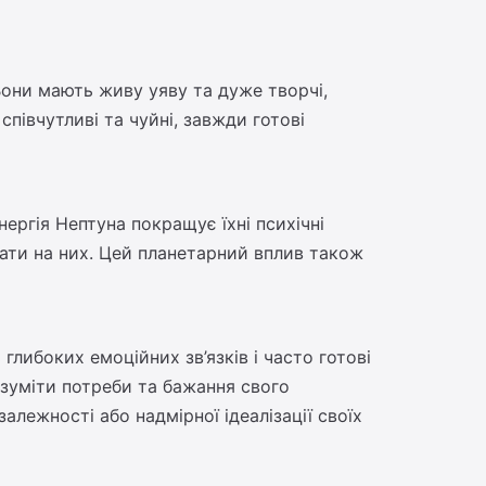
 Вони мають живу уяву та дуже творчі,
півчутливі та чуйні, завжди готові
нергія Нептуна покращує їхні психічні
вати на них. Цей планетарний вплив також
либоких емоційних зв’язків і часто готові
озуміти потреби та бажання свого
алежності або надмірної ідеалізації своїх