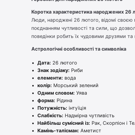
Коротка характеристика народжених 26 лю
Люди, народжені 26 лютого, відомі своєю 
поєднанням чутливості та сили, що дозволя
поведінки робить їх чудовими друзями та п
Астрологічні особливості та символіка
Дата:
26 лютого
Знак зодіаку:
Риби
елементи:
вода
колір:
Морський зелений
Одним словом:
Уява
форма:
Рідина
Потужність:
інтуїція
Слабкість:
Надмірна чутливість
Найбільш сумісний із:
Рак, Скорпіон і Т
Камінь-талісман:
Аметист