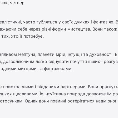
ділок, четвер
еалістичні, часто губляться у своїх думках і фантазіях.
ажаючи себе через різні форми мистецтва. Вони також с
их, хто її потребує.
ливом Нептуна, планети мрій, інтуїції та духовності. Е
я, дозволяючи їм легко відчувати почуття інших і реагу
иродними митцями та фантазерами.
 пристрасними і відданими партнерами. Вони прагнуть г
лизьких щасливими. Їх інтуїтивна природа дозволяє їм р
тосункам. Однак вони повинні остерігатися надмірної з