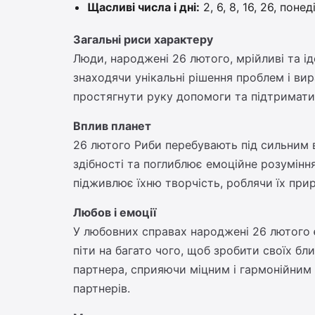
Щасливі числа і дні:
2, 6, 8, 16, 26, поне
Загальні риси характеру
Люди, народжені 26 лютого, мрійливі та ід
знаходячи унікальні рішення проблем і вир
простягнути руку допомоги та підтримати т
Вплив планет
26 лютого Риби перебувають під сильним вп
здібності та поглиблює емоційне розумінн
підживлює їхню творчість, роблячи їх пр
Любов і емоції
У любовних справах народжені 26 лютого є
піти на багато чого, щоб зробити своїх б
партнера, сприяючи міцним і гармонійним с
партнерів.