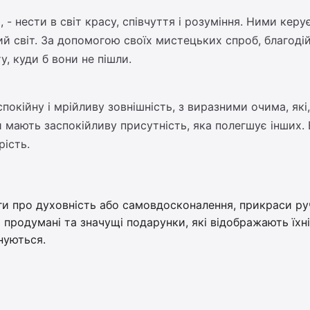
- нести в світ красу, співчуття і розуміння. Ними кер
ий світ. За допомогою своїх мистецьких спроб, благодій
, куди б вони не пішли.
окійну і мрійливу зовнішність, з виразними очима, які,
и мають заспокійливу присутність, яка полегшує інших. 
рість.
и про духовність або самовдосконалення, прикраси ру
продумані та значущі подарунки, які відображають їхні
нуються.