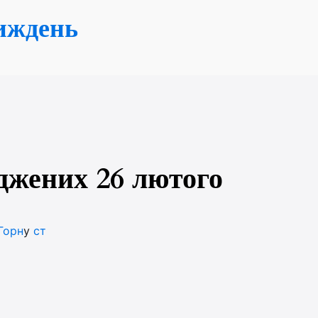
иждень
джених 26 лютого
Горн
у
ст