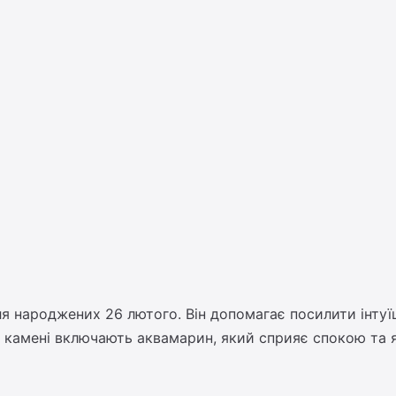
 народжених 26 лютого. Він допомагає посилити інтуїц
 камені включають аквамарин, який сприяє спокою та яс