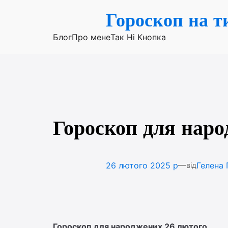
Перейти
Гороскоп на т
до
вмісту
Блог
Про мене
Так Ні Кнопка
Гороскоп для наро
—
26 лютого 2025 р
Гелена 
від
Гороскоп для народжених 26 лютого