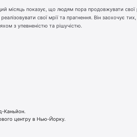
й місяць показує, що людям пора продовжувати свої р
 реалізовувати свої мрії та прагнення. Він заохочує ти
ляхом з упевненістю та рішучістю.
д-Каньйон.
ового центру в Нью-Йорку.