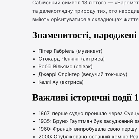
Сабійський символ 13 лютого — «Барометр
та далекоглядну природу тих, хто народивс
вміють орієнтуватися в складнощах життя
Знаменитості, народжені
Пітер Габріель (музикант)
Стокард Ченнінг (актриса)
Роббі Вільямс (співак)
Джеррі Спрінгер (ведучий ток-шоу)
Келлі Ху (актриса)
Важливі історичні події 
1867: перше судно пройшло через Суець
1935: Бруно Гауптман був засуджений з
1960: Франція випробувала свою першу 
2000: Опубліковано останній комікс Pea