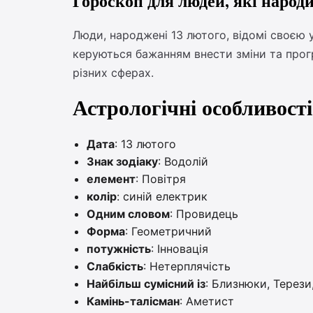
Гороскоп для людей, які народ
Люди, народжені 13 лютого, відомі своєю 
керуються бажанням внести зміни та прогр
різних сферах.
Астрологічні особливості
Дата
: 13 лютого
Знак зодіаку
: Водолій
елемент
: Повітря
колір
: синій електрик
Одним словом
: Провидець
Форма
: Геометричний
потужність
: Інновація
Слабкість
: Нетерплячість
Найбільш сумісний із
: Близнюки, Терези
Камінь-талісман
: Аметист