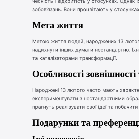
чесність і відкритість у стосунках. Одна
зобов’язань. Вони процвітають у стосунках
Мета життя
Метою життя людей, народжених 13 лютого,
надихнути інших думати нестандартно. Їхні
та каталізаторами трансформації.
Особливості зовнішності 
Народжені 13 лютого часто мають характер
експериментувати з нестандартними образа
прагнуть реалізувати свої ідеї та побачити
Подарунки та преференці
Ідеї подарунків