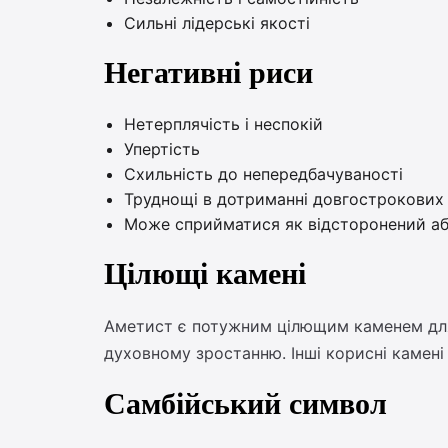
Сильні лідерські якості
Негативні риси
Нетерплячість і неспокій
Упертість
Схильність до непередбачуваності
Труднощі в дотриманні довгострокових 
Може сприйматися як відсторонений аб
Цілющі камені
Аметист є потужним цілющим каменем для 
духовному зростанню. Інші корисні камені
Самбійський символ