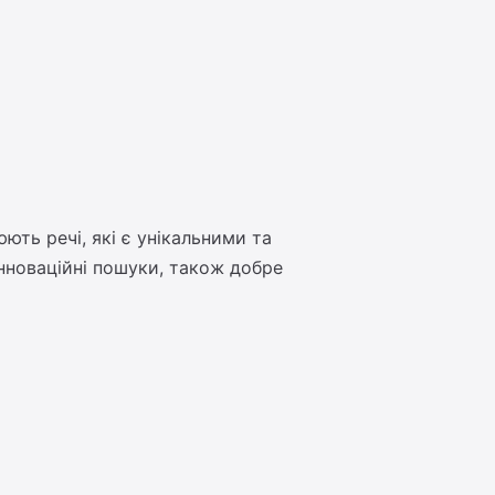
юють речі, які є унікальними та
інноваційні пошуки, також добре