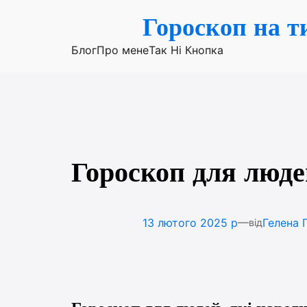
Перейти
Гороскоп на т
до
вмісту
Блог
Про мене
Так Ні Кнопка
Гороскоп для люде
—
13 лютого 2025 р
Гелена 
від