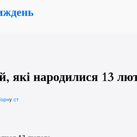
иждень
й, які народилися 13 лю
Горн
у
ст