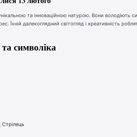
илися 13 лютого
унікальною та інноваційною натурою. Вони володіють с
ес. Їхній далекоглядний світогляд і креативність робл
 та символіка
, Стрілець