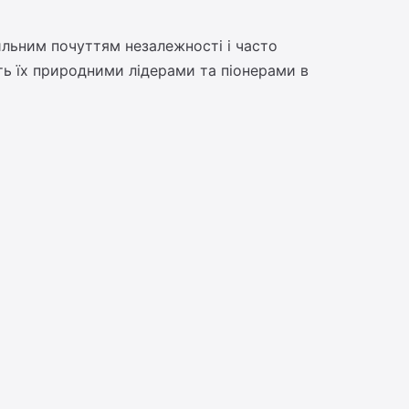
ильним почуттям незалежності і часто
ять їх природними лідерами та піонерами в