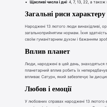
Щасливі числа і дні
: 4, 7, 13, 22, а тако
Загальні риси характеру
Народжені 13 лютого люди винахідливі, ор
загальноприйнятим нормам. Їхня здатність 
своїм гуманітарним духом і бажанням зро
Вплив планет
Люди, народжені в цей день, знаходяться 
планетарний вплив робить їх непередбачу
впливає Сатурн, який забезпечує їм дисцип
Любов і емоції
У любовних справах народжені 13 лютого є