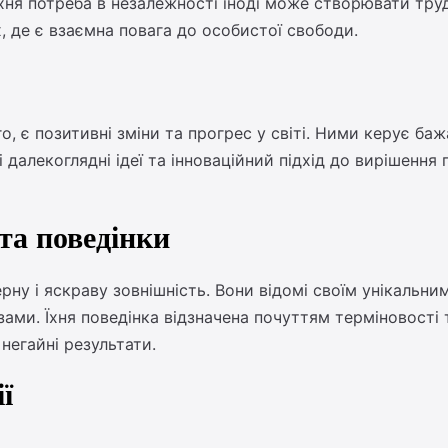
к їхня потреба в незалежності іноді може створювати т
, де є взаємна повага до особистої свободи.
 є позитивні зміни та прогрес у світі. Ними керує баж
 далекоглядні ідеї та інноваційний підхід до вирішенн
та поведінки
ну і яскраву зовнішність. Вони відомі своїм унікальни
ми. Їхня поведінка відзначена почуттям терміновості 
 негайні результати.
ї