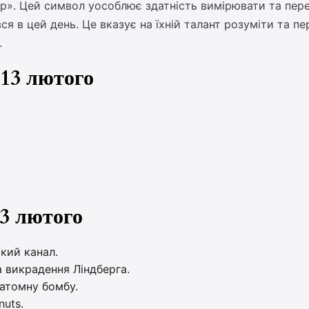
». Цей символ уособлює здатність вимірювати та пере
я в цей день. Це вказує на їхній талант розуміти та п
.
 13 лютого
13 лютого
кий канал.
а викрадення Ліндберга.
атомну бомбу.
nuts.