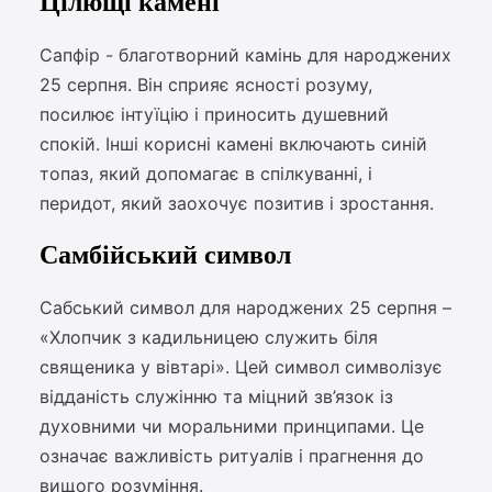
Цілющі камені
Сапфір - благотворний камінь для народжених
25 серпня. Він сприяє ясності розуму,
посилює інтуїцію і приносить душевний
спокій. Інші корисні камені включають синій
топаз, який допомагає в спілкуванні, і
перидот, який заохочує позитив і зростання.
Самбійський символ
Сабський символ для народжених 25 серпня –
«Хлопчик з кадильницею служить біля
священика у вівтарі». Цей символ символізує
відданість служінню та міцний зв’язок із
духовними чи моральними принципами. Це
означає важливість ритуалів і прагнення до
вищого розуміння.