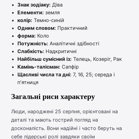
Знак зодіаку:
Діва
Елементи:
земля
колір:
Темно-синій
Одним словом:
Практичний
форма:
Коло
Потужність:
Аналітичні здібності
Слабкість:
Надкритичні
Найбільш сумісний із:
Телець, Козеріг, Рак
Камінь-талісман:
Сапфір
Щасливі числа та дні:
7, 16, 25; середа і
п'ятниця
Загальні риси характеру
Люди, народжені 25 серпня, орієнтовані на
деталі та мають гострий погляд на
досконалість. Вони надійні і часто беруть на
себе лідерські ролі завдяки своїм