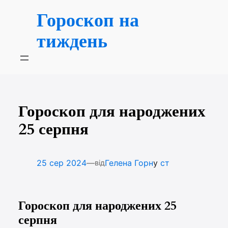
Перейти
Гороскоп на
до
вмісту
тиждень
Гороскоп для народжених
25 серпня
—
25 сер 2024
Гелена Горн
у
ст
від
Гороскоп для народжених 25
серпня