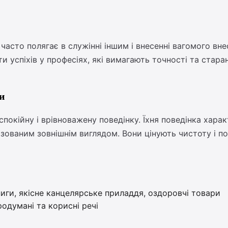
часто полягає в служінні іншим і внесенні вагомого внеск
и успіхів у професіях, які вимагають точності та стара
ки
спокійну і врівноважену поведінку. Їхня поведінка ха
нізованим зовнішнім виглядом. Вони цінують чистоту і по
ниги, якісне канцелярське приладдя, оздоровчі товари
одумані та корисні речі