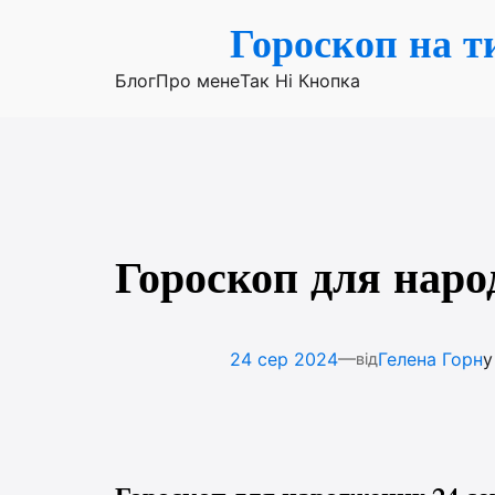
Перейти
Гороскоп на т
до
вмісту
Блог
Про мене
Так Ні Кнопка
Гороскоп для наро
—
24 сер 2024
Гелена Горн
від