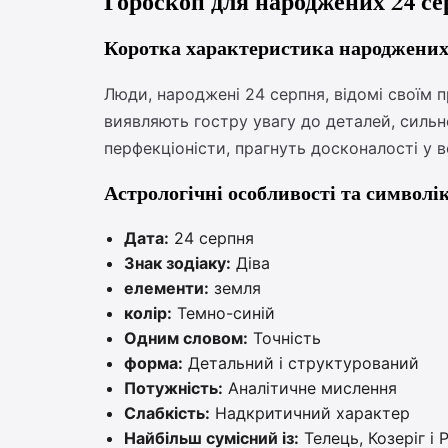
Гороскоп для народжених 24 с
Коротка характеристика народжених 
Люди, народжені 24 серпня, відомі своїм 
виявляють гостру увагу до деталей, сильне
перфекціоністи, прагнуть досконалості у в
Астрологічні особливості та символі
Дата:
24 серпня
Знак зодіаку:
Діва
елементи:
земля
колір:
Темно-синій
Одним словом:
Точність
форма:
Детальний і структурований
Потужність:
Аналітичне мислення
Слабкість:
Надкритичний характер
Найбільш сумісний із:
Телець, Козеріг і 