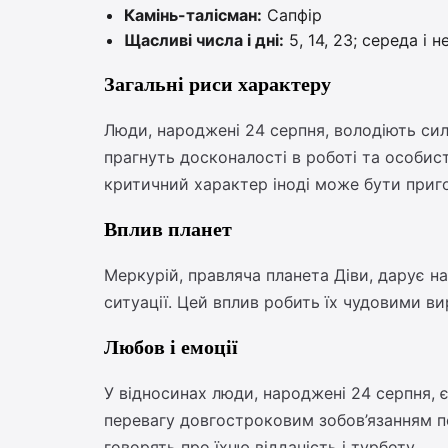
Камінь-талісман:
Сапфір
Щасливі числа і дні:
5, 14, 23; середа і н
Загальні риси характеру
Люди, народжені 24 серпня, володіють силь
прагнуть досконалості в роботі та особис
критичний характер іноді може бути приг
Вплив планет
Меркурій, правляча планета Діви, дарує на
ситуації. Цей вплив робить їх чудовими 
Любов і емоції
У відносинах люди, народжені 24 серпня, є
перевагу довгостроковим зобов’язанням п
говорять про їхню відданість і турботу.