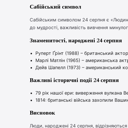
Сабійський символ
Сабійським символом 24 серпня є «Людина,
до мудрості, важливість вивчення минулого
Знаменитості, народжені 24 серпня
Руперт Ґрінт (1988) – британський акто
Марлі Матлін (1965) – американська акт
Дейв Шапелл (1973) – американський ко
Важливі історичні події 24 серпня
79 рік нашої ери: виверження вулкана В
1814: британські війська захопили Вашинг
Висновок
Люди, народжені 24 серпня, відрізняються