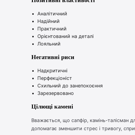
Позитивні властивості
Аналітичний
Надійний
Практичний
Орієнтований на деталі
Лояльний
Негативні риси
Надкритичні
Перфекціоніст
Схильний до занепокоєння
Зарезервовано
Цілющі камені
Вважається, що сапфір, камінь-талісман д
допомагає зменшити стрес і тривогу, спр