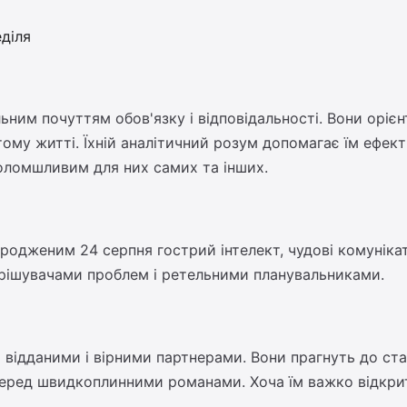
еділя
ним почуттям обов'язку і відповідальності. Вони орієнто
тому житті. Їхній аналітичний розум допомагає їм ефек
оломшливим для них самих та інших.
родженим 24 серпня гострий інтелект, чудові комунікат
вирішувачами проблем і ретельними планувальниками.
 відданими і вірними партнерами. Вони прагнуть до ста
еред швидкоплинними романами. Хоча їм важко відкрито