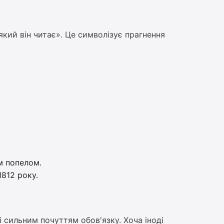
кий він читає». Це символізує прагнення
м попелом.
1812 року.
 сильним почуттям обов'язку. Хоча іноді