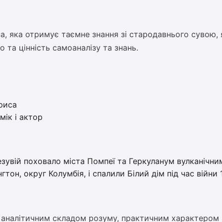
 яка отримує таємне знання зі стародавнього сувою, я
 та цінність самоаналізу та знань.
р
риса
мік і актор
езувій поховало міста Помпеї та Геркуланум вулканічни
тон, округ Колумбія, і спалили Білий дім під час війни 
 аналітичним складом розуму, практичним характером і