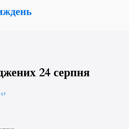
иждень
джених 24 серпня
у
ст