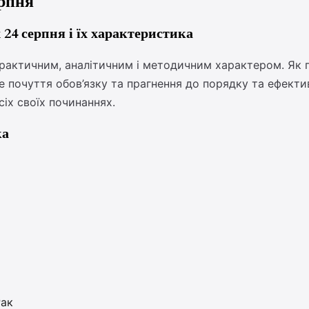
ерпня
24 серпня і їх характеристика
практичним, аналітичним і методичним характером. Як п
 почуття обов’язку та прагнення до порядку та ефективн
сіх своїх починаннях.
ка
Рак