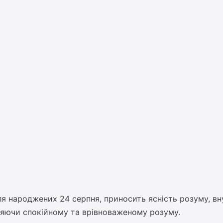
ля народжених 24 серпня, приносить ясність розуму, вну
ияючи спокійному та врівноваженому розуму.