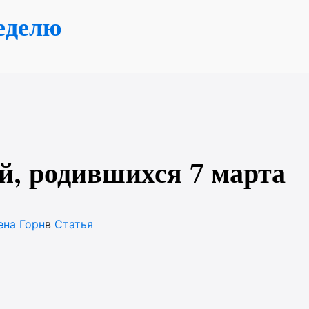
еделю
й, родившихся 7 марта
ена Горн
в
Статья