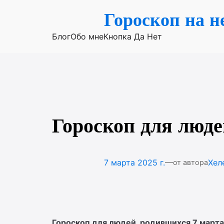
Перейти
Гороскоп на н
к
содержимому
Блог
Обо мне
Кнопка Да Нет
Гороскоп для люде
—
7 марта 2025 г.
Хел
от автора
Гороскоп для людей, родившихся 7 марта