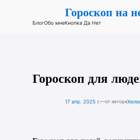
Перейти
Гороскоп на н
к
содержимому
Блог
Обо мне
Кнопка Да Нет
Гороскоп для люде
—
17 апр. 2025 г.
Хеле
от автора