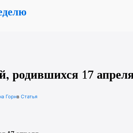
еделю
й, родившихся 17 апрел
на Горн
в
Статья