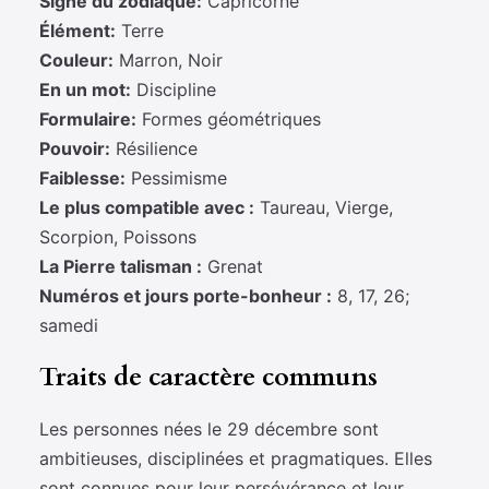
Signe du zodiaque:
Capricorne
Élément:
Terre
Couleur:
Marron, Noir
En un mot:
Discipline
Formulaire:
Formes géométriques
Pouvoir:
Résilience
Faiblesse:
Pessimisme
Le plus compatible avec :
Taureau, Vierge,
Scorpion, Poissons
La Pierre talisman :
Grenat
Numéros et jours porte-bonheur :
8, 17, 26;
samedi
Traits de caractère communs
Les personnes nées le 29 décembre sont
ambitieuses, disciplinées et pragmatiques. Elles
sont connues pour leur persévérance et leur