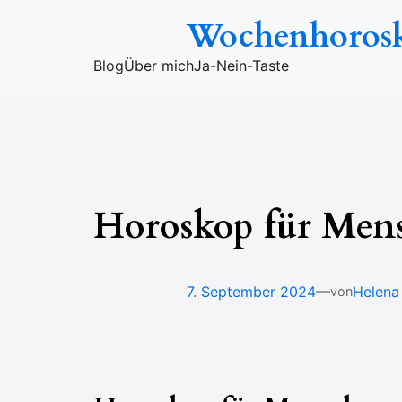
Zum
Wochenhoros
Inhalt
springen
Blog
Über mich
Ja-Nein-Taste
Horoskop für Mens
—
7. September 2024
Helena
von