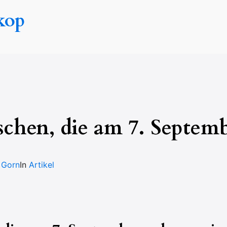
kop
chen, die am 7. Septemb
 Gorn
In
Artikel