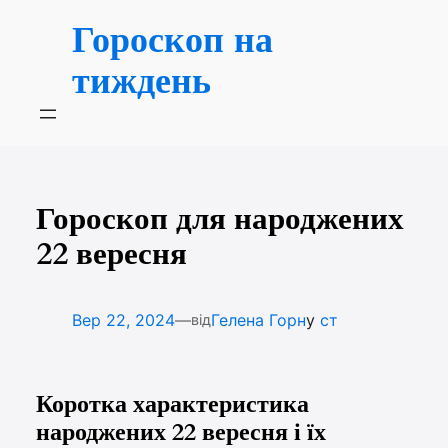
Перейти
Гороскоп на
до
вмісту
тиждень
Гороскоп для народжених
22 вересня
—
Вер 22, 2024
Гелена Горн
у
ст
від
Коротка характеристика
народжених 22 вересня і їх