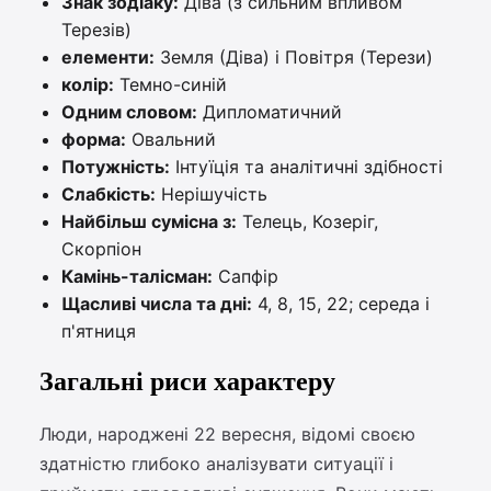
Знак зодіаку:
Діва (з сильним впливом
Терезів)
елементи:
Земля (Діва) і Повітря (Терези)
колір:
Темно-синій
Одним словом:
Дипломатичний
форма:
Овальний
Потужність:
Інтуїція та аналітичні здібності
Слабкість:
Нерішучість
Найбільш сумісна з:
Телець, Козеріг,
Скорпіон
Камінь-талісман:
Сапфір
Щасливі числа та дні:
4, 8, 15, 22; середа і
п'ятниця
Загальні риси характеру
Люди, народжені 22 вересня, відомі своєю
здатністю глибоко аналізувати ситуації і