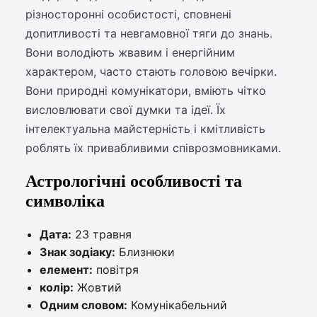
різносторонні особистості, сповнені
допитливості та невгамовної тяги до знань.
Вони володіють жвавим і енергійним
характером, часто стають головою вечірки.
Вони природні комунікатори, вміють чітко
висловлювати свої думки та ідеї. Їх
інтелектуальна майстерність і кмітливість
роблять їх привабливими співрозмовниками.
Астрологічні особливості та
символіка
Дата:
23 травня
Знак зодіаку:
Близнюки
елемент:
повітря
колір:
Жовтий
Одним словом:
Комунікабельний