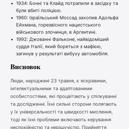
1934: Бонні та Клайд потрапили в засідку та
були вбиті поліцією.
1960: Ізраїльський Моссад захопив Адольфа
Ейхмана, горезвісного нацистського
військового злочинця, в Аргентині.
1992: Джованні Фальконе, найвідоміший
суддя Італії, який бореться з мафією,
загинув у результаті вибуху автомобіля.
Висновок
Люди, народжені 23 травня, є яскравими,
інтелектуальними та адаптованими
особистостями, які процвітають у спілкуванні
та дослідженні. Їхні сильні сторони полягають
у їх універсальності та швидкості мислення,
тоді як їхні проблеми включають керування
неспокійністю та нерішучістю. Прийняття