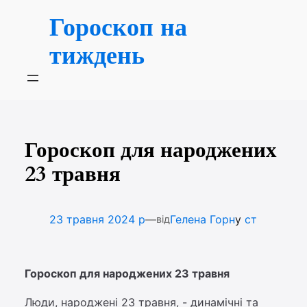
Перейти
Гороскоп на
до
вмісту
тиждень
Гороскоп для народжених
23 травня
—
23 травня 2024 р
Гелена Горн
у
ст
від
Гороскоп для народжених 23 травня
Люди, народжені 23 травня, - динамічні та