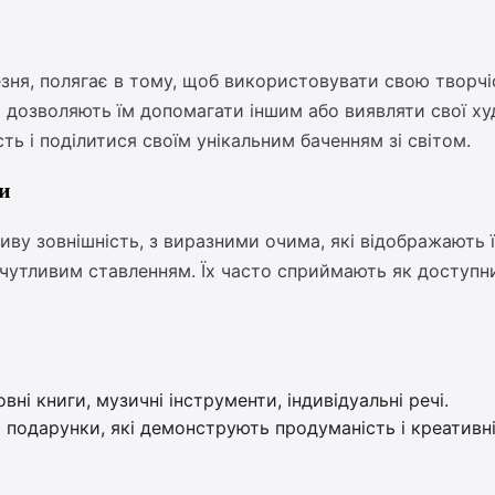
зня, полягає в тому, щоб використовувати свою творчіс
і дозволяють їм допомагати іншим або виявляти свої х
сть і поділитися своїм унікальним баченням зі світом.
ки
ву зовнішність, з виразними очима, які відображають їх
чутливим ставленням. Їх часто сприймають як доступни
ні книги, музичні інструменти, індивідуальні речі.
подарунки, які демонструють продуманість і креативніс