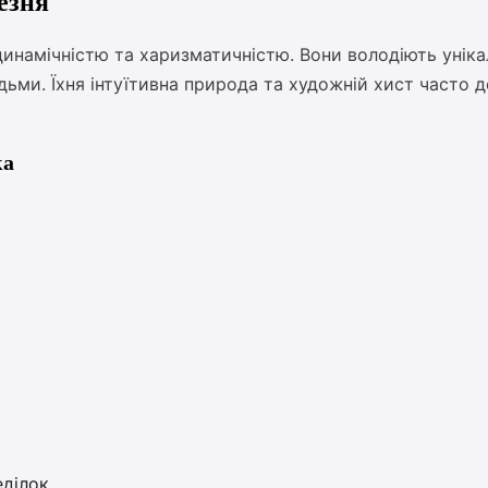
езня
динамічністю та харизматичністю. Вони володіють унік
дьми. Їхня інтуїтивна природа та художній хист часто д
ка
еділок