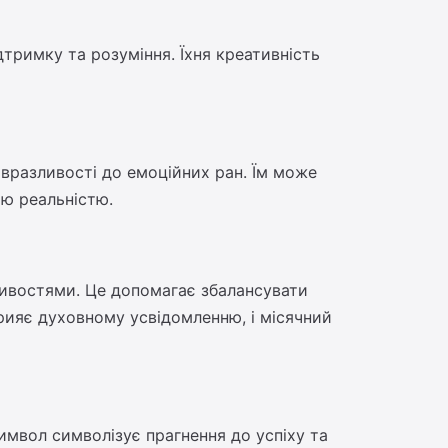
ідтримку та розуміння. Їхня креативність
 вразливості до емоційних ран. Їм може
ою реальністю.
тивостями. Це допомагає збалансувати
прияє духовному усвідомленню, і місячний
мвол символізує прагнення до успіху та