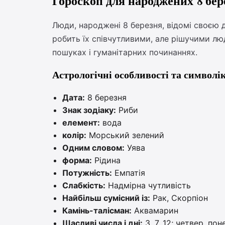
Гороскоп для народжених 8 бер
Люди, народжені 8 березня, відомі своєю 
робить їх співчутливими, але рішучими лю
пошуках і гуманітарних починаннях.
Астрологічні особливості та символі
Дата:
8 березня
Знак зодіаку:
Риби
елемент:
вода
колір:
Морський зелений
Одним словом:
Уява
форма:
Рідина
Потужність:
Емпатія
Слабкість:
Надмірна чутливість
Найбільш сумісний із:
Рак, Скорпіон
Камінь-талісман:
Аквамарин
Щасливі числа і дні:
3, 7, 12; четвер, пон