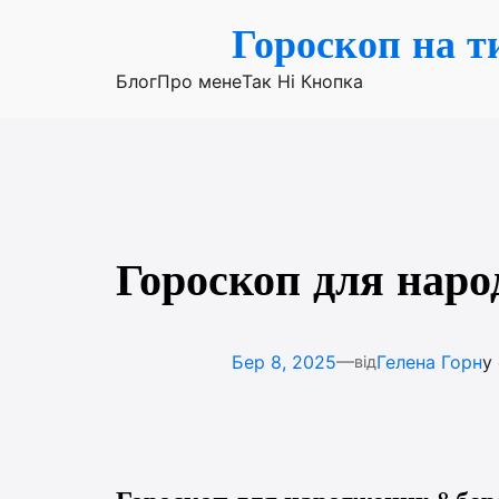
Перейти
Гороскоп на т
до
вмісту
Блог
Про мене
Так Ні Кнопка
Гороскоп для наро
—
Бер 8, 2025
Гелена Горн
у
від