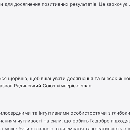
и для досягнення позитивних результатів. Це заохочує
ся щорічно, щоб вшанувати досягнення та внесок жінок 
звав Радянський Союз «імперією зла».
милосердними та інтуїтивними особистостями з глибок
анням чутливості та сили, що робить їх добре підходя
ді може бути складною, їхня емпатія та креативність є 