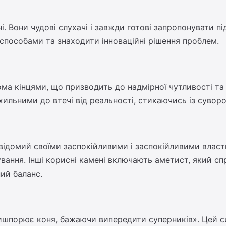
і. Вони чудові слухачі і завжди готові запропонувати п
 способами та знаходити інноваційні рішення проблем.
вома кінцями, що призводить до надмірної чутливості та
ильними до втечі від реальності, стикаючись із сувор
 відомий своїми заспокійливими і заспокійливими влас
ування. Інші корисні камені включають аметист, який с
ний баланс.
порює коня, бажаючи випередити суперників». Цей си