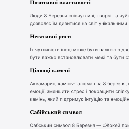
Позитивні властивості
Люди 8 Березня співчутливі, творчі та чуйн
дозволяє їм дивитися на світ унікальними
Негативні риси
Їх чутливість іноді може бути палкою з д
бути важко встановлювати межі та бути сх
Цілющі камені
Аквамарин, камінь-талісман на 8 березня,
емоції, зменшити стрес і покращити спілк
камінь, який підтримує інтуїцію та емоцій
Сабійський символ
Сабський символ 8 Березня — «Жокей приш