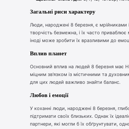
Загальні риси характеру
Люди, народжені 8 березня, є мрійниками 
творчість безмежна, і їх часто приваблює 
іноді може зробити їх вразливими до емоц
Вплив планет
Основний вплив на людей 8 березня має Неп
міцним зв’язком із містичними та духовни
для цих людей важливо знайти баланс.
Любов і емоції
У коханні люди, народжені 8 березня, глиб
підтримати своїх близьких. Однак їх ідеал
партнери, які могли б їх обґрунтувати, одн