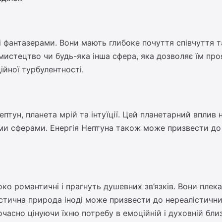
і фантазерами. Вони мають глибоке почуття співчуття т
мистецтво чи будь-яка інша сфера, яка дозволяє їм про
ійної турбулентності.
тун, планета мрій та інтуїції. Цей планетарний вплив н
ми сферами. Енергія Нептуна також може призвести до с
око романтичні і прагнуть душевних зв’язків. Вони плека
істична природа іноді може призвести до нереалістичних
очасно цінуючи їхню потребу в емоційній і духовній близ