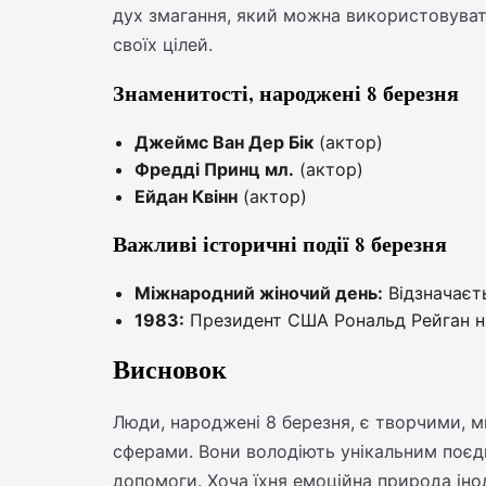
дух змагання, який можна використовуват
своїх цілей.
Знаменитості, народжені 8 березня
Джеймс Ван Дер Бік
(актор)
Фредді Принц мл.
(актор)
Ейдан Квінн
(актор)
Важливі історичні події 8 березня
Міжнародний жіночий день:
Відзначаєть
1983:
Президент США Рональд Рейган на
Висновок
Люди, народжені 8 березня, є творчими, 
сферами. Вони володіють унікальним поєдн
допомоги. Хоча їхня емоційна природа іно