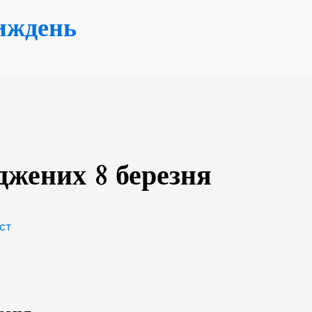
иждень
джених 8 березня
ст