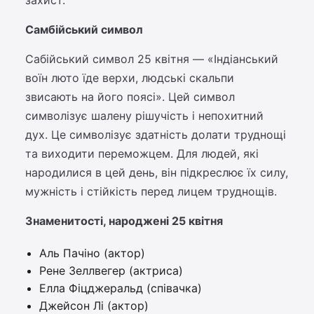
захист.
Самбійський символ
Сабійський символ 25 квітня — «Індіанський
воїн люто їде верхи, людські скальпи
звисають на його поясі». Цей символ
символізує шалену рішучість і непохитний
дух. Це символізує здатність долати труднощі
та виходити переможцем. Для людей, які
народилися в цей день, він підкреслює їх силу,
мужність і стійкість перед лицем труднощів.
Знаменитості, народжені 25 квітня
Аль Пачіно (актор)
Рене Зеллвегер (актриса)
Елла Фіцджеральд (співачка)
Джейсон Лі (актор)