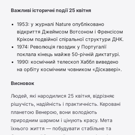
Важливі історичні події 25 квітня
1953: у журналі Nature опубліковано
відкриття Джеймсом Вотсоном і Френсісом
Кріком подвійної спіральної структури ДНК.
1974: Революція гвоздик у Португалії
поклала кінець майже 50-річній диктатурі.
1990: космічний телескоп Хаббл виведено
на орбіту космічним човником «Діскавері».
Висновок
Людей, які народилися 25 квітня, відрізняє
рішучість, надійність і практичність. Керовані
планетою Венерою, вони володіють
природним шармом і цінують красу. Мета
їхнього життя — побудувати стабільне та