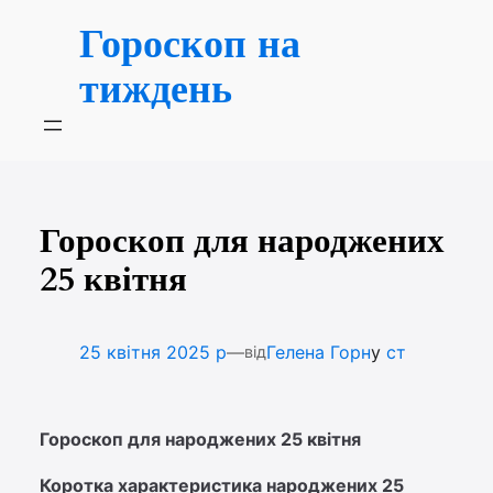
Перейти
Гороскоп на
до
вмісту
тиждень
Гороскоп для народжених
25 квітня
—
25 квітня 2025 р
Гелена Горн
у
ст
від
Гороскоп для народжених 25 квітня
Коротка характеристика народжених 25