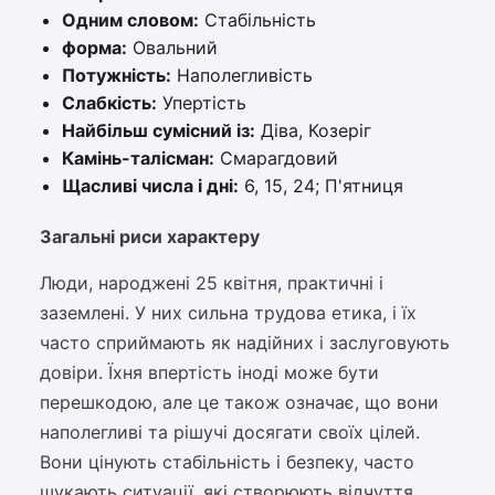
Одним словом:
Стабільність
форма:
Овальний
Потужність:
Наполегливість
Слабкість:
Упертість
Найбільш сумісний із:
Діва, Козеріг
Камінь-талісман:
Смарагдовий
Щасливі числа і дні:
6, 15, 24; П'ятниця
Загальні риси характеру
Люди, народжені 25 квітня, практичні і
заземлені. У них сильна трудова етика, і їх
часто сприймають як надійних і заслуговують
довіри. Їхня впертість іноді може бути
перешкодою, але це також означає, що вони
наполегливі та рішучі досягати своїх цілей.
Вони цінують стабільність і безпеку, часто
шукають ситуації, які створюють відчуття