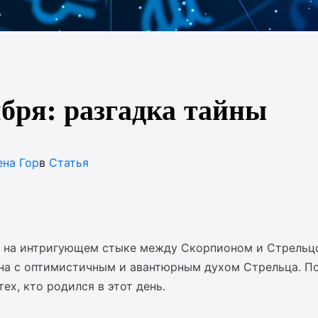
ября: разгадка тайны
ена Гор
в
Статья
 на интригующем стыке между Скорпионом и Стрельцо
она с оптимистичным и авантюрным духом Стрельца. П
ех, кто родился в этот день.