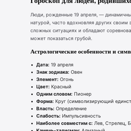
Гороскоп для людей, родившихс
Люди, рожденные 19 апреля, — динамичные
натурой, часто вдохновляя других своим
сложных ситуациях и обладают соревнова
может показаться грубой.
Астрологические особенности и сим
Дата:
19 апреля
Знак зодиака:
Овен
Элемент:
Огонь
Цвет:
Красный
Одним словом:
Пионер
Форма:
Круг (символизирующий единст
Власть:
Определение
Слабость:
Импульсивность
Наиболее совместим с:
Лев, Стрелец, 
Камень-талисман:
Алмазный