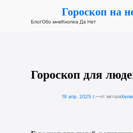
Перейти
Гороскоп на н
к
содержимому
Блог
Обо мне
Кнопка Да Нет
Гороскоп для люде
—
19 апр. 2025 г.
Хеле
от автора