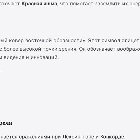
включают
Красная яшма
, что помогает заземлить их эне
ый ковер восточной образности». Этот символ олицет
 более высокой точки зрения. Он обозначает воображе
 видения и инноваций.
я
реля
инается сражениями при Лексингтоне и Конкорде.