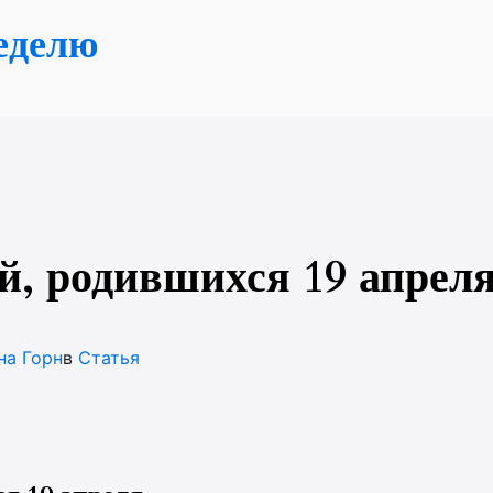
еделю
й, родившихся 19 апрел
на Горн
в
Статья