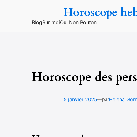
Aller
Horoscope he
au
contenu
Blog
Sur moi
Oui Non Bouton
Horoscope des pers
—
5 janvier 2025
Helena Gor
par